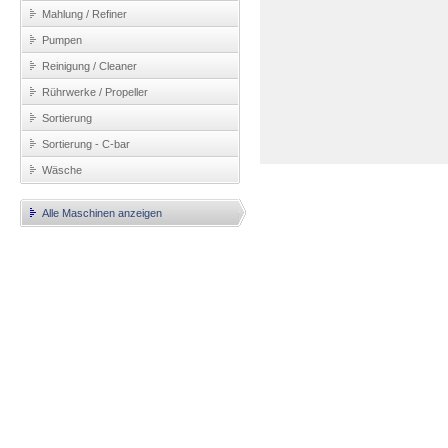
Mahlung / Refiner
Pumpen
Reinigung / Cleaner
Rührwerke / Propeller
Sortierung
Sortierung - C-bar
Wäsche
Alle Maschinen anzeigen