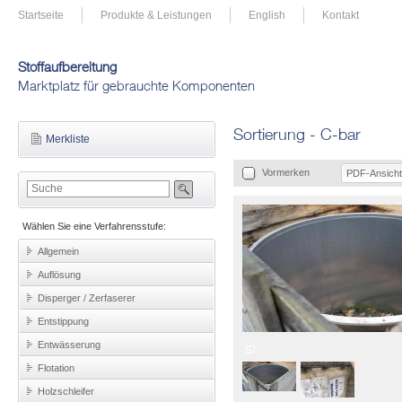
Startseite
Produkte & Leistungen
English
Kontakt
Stoffaufbereitung
Marktplatz für gebrauchte Komponenten
Sortierung - C-bar
Merkliste
Vormerken
PDF-Ansicht
Wählen Sie eine Verfahrensstufe:
Allgemein
Auflösung
Disperger / Zerfaserer
Entstippung
Entwässerung
Flotation
Holzschleifer