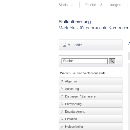
Startseite
Produkte & Leistungen
Stoffaufbereitung
Marktplatz für gebrauchte Komponen
Merkliste
Wählen Sie eine Verfahrensstufe:
Allgemein
Auflösung
Disperger / Zerfaserer
Entstippung
Entwässerung
Flotation
Holzschleifer