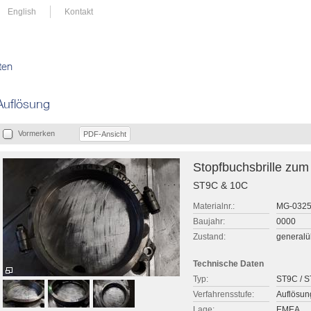
English
Kontakt
ten
Auflösung
Vormerken
PDF-Ansicht
Stopfbuchsbrille zum 
ST9C & 10C
Materialnr.:
MG-032
Baujahr:
0000
Zustand:
generalü
Technische Daten
Typ:
ST9C / 
Verfahrensstufe:
Auflösun
Lage:
EMEA