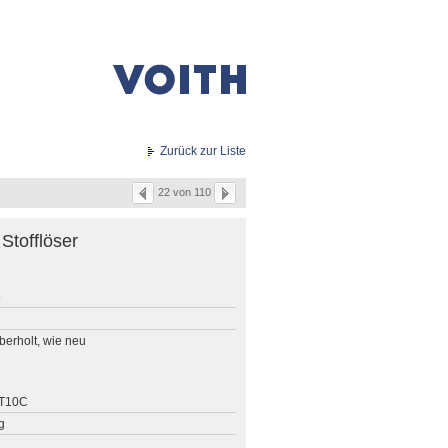
Zurück zur Liste
22 von 110
Stofflöser
5
berholt, wie neu
ST10C
g