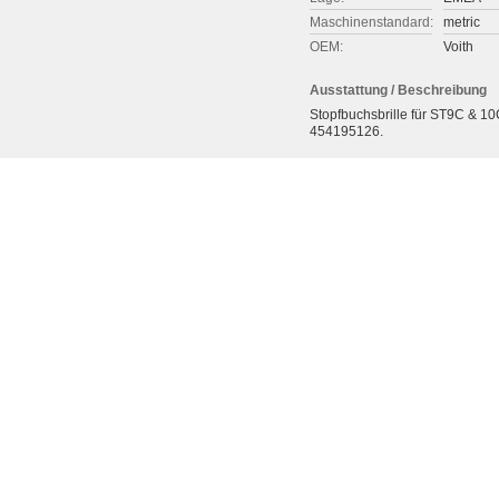
Maschinenstandard:
metric
OEM:
Voith
Ausstattung / Beschreibung
Stopfbuchsbrille für ST9C & 10
454195126.