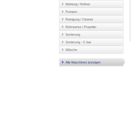
Mahlung / Refiner
Pumpen
Reinigung / Cleaner
Rührwerke / Propeller
Sortierung
Sortierung - C-bar
Wäsche
Alle Maschinen anzeigen