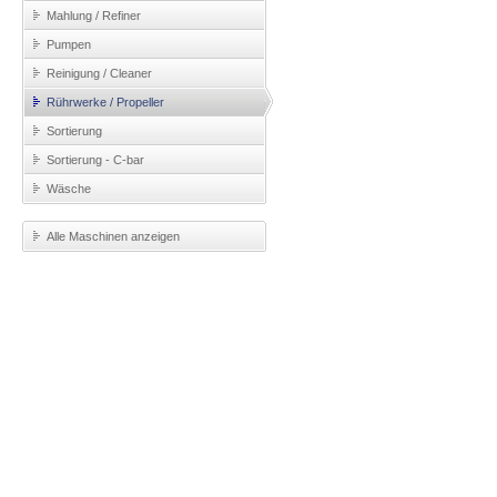
Mahlung / Refiner
Pumpen
Reinigung / Cleaner
Rührwerke / Propeller
Sortierung
Sortierung - C-bar
Wäsche
Alle Maschinen anzeigen