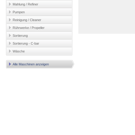
Mahlung / Refiner
Pumpen
Reinigung / Cleaner
Rührwerke / Propeller
Sortierung
Sortierung - C-bar
Wäsche
Alle Maschinen anzeigen