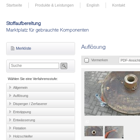
Startseite
Produkte & Leistungen
English
Kontakt
Stoffaufbereitung
Marktplatz für gebrauchte Komponenten
Auflösung
Merkliste
Vormerken
PDF-Ansicht
Wählen Sie eine Verfahrensstufe:
Allgemein
Auflösung
Disperger / Zerfaserer
Entstippung
Entwässerung
Flotation
Holzschleifer