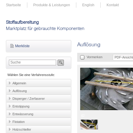
Startseite
Produkte & Leistungen
English
Kontakt
Stoffaufbereitung
Marktplatz für gebrauchte Komponenten
Auflösung
Merkliste
Vormerken
PDF-Ansicht
Wählen Sie eine Verfahrensstufe:
Allgemein
Auflösung
Disperger / Zerfaserer
Entstippung
Entwässerung
Flotation
Holzschleifer