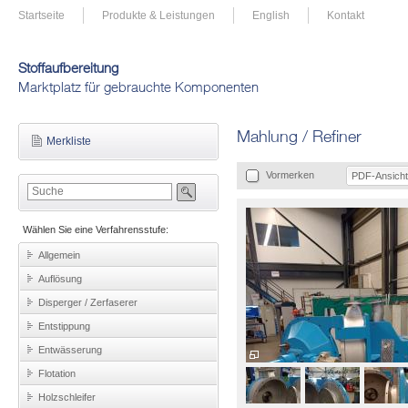
Startseite
Produkte & Leistungen
English
Kontakt
Stoffaufbereitung
Marktplatz für gebrauchte Komponenten
Mahlung / Refiner
Merkliste
Vormerken
PDF-Ansicht
Wählen Sie eine Verfahrensstufe:
Allgemein
Auflösung
Disperger / Zerfaserer
Entstippung
Entwässerung
Flotation
Holzschleifer