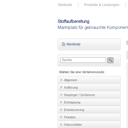
Startseite
Produkte & Leistungen
Stoffaufbereitung
Marktplatz für gebrauchte Komponen
Merkliste
Wählen Sie eine Verfahrensstufe:
Allgemein
Auflösung
Disperger / Zerfaserer
Entstippung
Entwässerung
Flotation
Holzschleifer