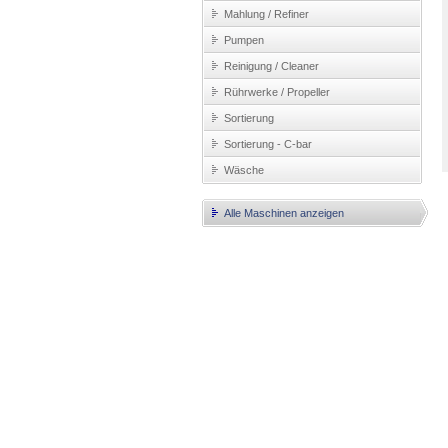
Mahlung / Refiner
Pumpen
Reinigung / Cleaner
Rührwerke / Propeller
Sortierung
Sortierung - C-bar
Wäsche
Alle Maschinen anzeigen