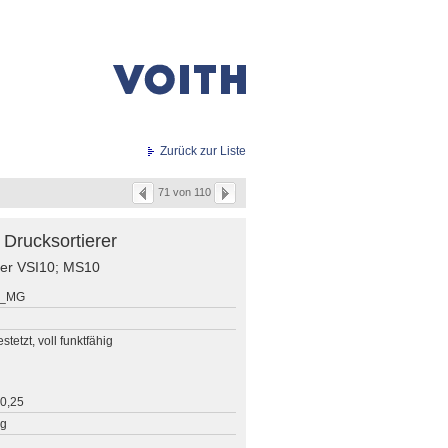
Zurück zur Liste
71 von 110
 Drucksortierer
rter VSI10; MS10
6_MG
stetzt, voll funktfähig
 0,25
ng