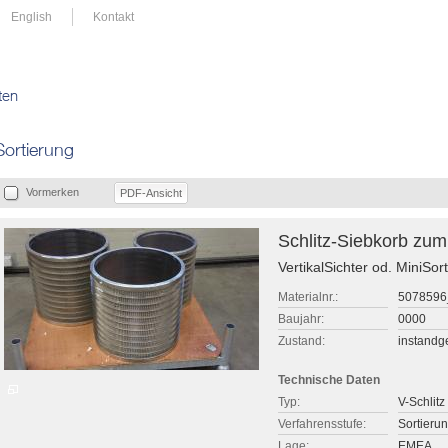
English
Kontakt
ten
Sortierung
Vormerken
PDF-Ansicht
Schlitz-Siebkorb zum
VertikalSichter od. MiniSo
Materialnr.:
507859
Baujahr:
0000
Zustand:
instandge
Technische Daten
Typ:
V-Schlitz
Verfahrensstufe:
Sortieru
Lage:
EMEA