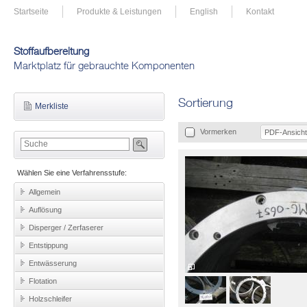
Startseite
Produkte & Leistungen
English
Kontakt
Stoffaufbereitung
Marktplatz für gebrauchte Komponenten
Sortierung
Merkliste
Vormerken
PDF-Ansicht
Wählen Sie eine Verfahrensstufe:
Allgemein
Auflösung
Disperger / Zerfaserer
Entstippung
Entwässerung
Flotation
Holzschleifer