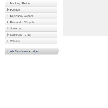
Mahlung / Refiner
Pumpen
Reinigung / Cleaner
Rührwerke / Propeller
Sortierung
Sortierung - C-bar
Wäsche
Alle Maschinen anzeigen