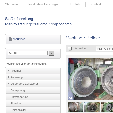
Startseite
Produkte & Leistungen
English
Kontakt
Stoffaufbereitung
Marktplatz für gebrauchte Komponenten
Mahlung / Refiner
Merkliste
Vormerken
PDF-Ansicht
Wählen Sie eine Verfahrensstufe:
Allgemein
Auflösung
Disperger / Zerfaserer
Entstippung
Entwässerung
Flotation
Holzschleifer