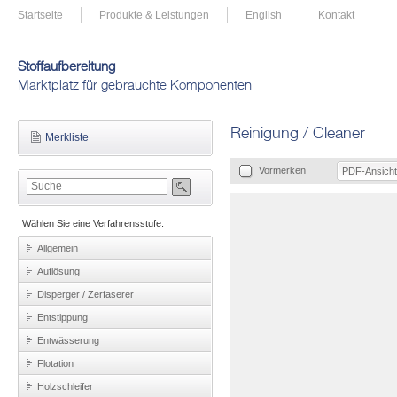
Startseite
Produkte & Leistungen
English
Kontakt
Stoffaufbereitung
Marktplatz für gebrauchte Komponenten
Reinigung / Cleaner
Merkliste
Vormerken
PDF-Ansicht
Wählen Sie eine Verfahrensstufe:
Allgemein
Auflösung
Disperger / Zerfaserer
Entstippung
Entwässerung
Flotation
Holzschleifer