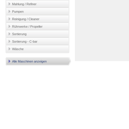
Mahlung / Refiner
Pumpen
Reinigung / Cleaner
Rührwerke / Propeller
Sortierung
Sortierung - C-bar
Wäsche
Alle Maschinen anzeigen