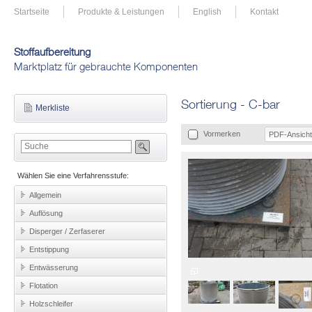
Startseite
Produkte & Leistungen
English
Kontakt
Stoffaufbereitung
Marktplatz für gebrauchte Komponenten
Sortierung - C-bar
Merkliste
Vormerken
PDF-Ansicht
Wählen Sie eine Verfahrensstufe:
Allgemein
Auflösung
Disperger / Zerfaserer
Entstippung
Entwässerung
Flotation
Holzschleifer