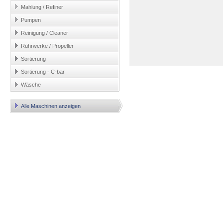
Mahlung / Refiner
Pumpen
Reinigung / Cleaner
Rührwerke / Propeller
Sortierung
Sortierung - C-bar
Wäsche
Alle Maschinen anzeigen