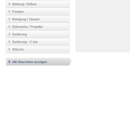
Mahlung / Refiner
Pumpen
Reinigung / Cleaner
Rührwerke / Propeller
Sortierung
Sortierung - C-bar
Wäsche
Alle Maschinen anzeigen