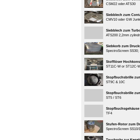
CSM22 oder ATS30
Siebblech zum Conta
CMV10 oder GW Jun
Siebblech zum Turb
ATS200 2,2mm zylindr
Siebkorb zum Drucks
SpectroScreen SS30;
Stofflöser Hochkons
ST11C-W or ST12C-
Stopfbuchsbrille zu
ST9C & 10C
Stopfbuchsbrille zu
ST5 / ST6
Stopfbuchsgehäuse 
TF4
Stufen-Rotor zum Dr
SpectroScreen SS10/
Tauchrohr zur Kegel