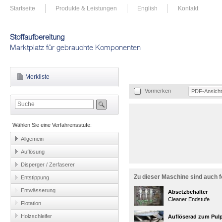
Startseite
Produkte & Leistungen
English
Kontakt
Stoffaufbereitung
Marktplatz für gebrauchte Komponenten
Merkliste
Vormerken
PDF-Ansicht
Wählen Sie eine Verfahrensstufe:
Allgemein
Auflösung
Disperger / Zerfaserer
Zu dieser Maschine sind auch f
Entstippung
Entwässerung
Absetzbehälter
Cleaner Endstufe
Flotation
Holzschleifer
Auflöserad zum Pul