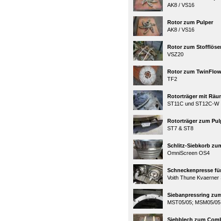
AK8 / VS16
Rotor zum Pulper
AK8 / VS16
Rotor zum Stofflöse
VSZ20
Rotor zum TwinFlow
TF2
Rotorträger mit Rä
ST11C und ST12C-W
Rotorträger zum Pul
ST7 & ST8
Schlitz-Siebkorb zu
OmniScreen OS4
Schneckenpresse für
Voith Thune Kvaerner
Siebanpressring zum
MST05/05; MSM05/05
Siebblech zum Comb