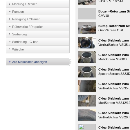
ST9C / ST10C-M
Mahlung / Refiner
Bogen-Rotor zum S
Pumpen
CMV10
Reinigung / Cleaner
Bump-Rotor zum Dru
Rührwerke / Propeller
OmniScreen OS4
Sortierung
C-bar Siebkorb zum 
Sortierung - C-bar
VertikalSichter VSI35
Wäsche
C-bar Siebkorb zum 
MultiScreen MS08/05
Alle Maschinen anzeigen
C-bar Siebkorb zum 
SpectroScreen SS33
C-bar Siebkorb zum 
VertikalSichter VSI35
C-bar Siebkorb zum 
MultiScreen MSS12/1
C-bar Siebkorb zum 
VertikalSichter VSI20
C-bar Siebkorb zum 