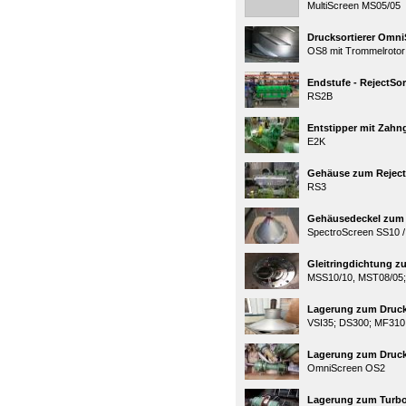
MultiScreen MS05/05
Drucksortierer Omni
OS8 mit Trommelrotor
Endstufe - RejectSor
RS2B
Entstipper mit Zahng
E2K
Gehäuse zum Reject
RS3
Gehäusedeckel zum 
SpectroScreen SS10 /
Gleitringdichtung z
MSS10/10, MST08/05;
Lagerung zum Druck
VSI35; DS300; MF310
Lagerung zum Druck
OmniScreen OS2
Lagerung zum Turbo