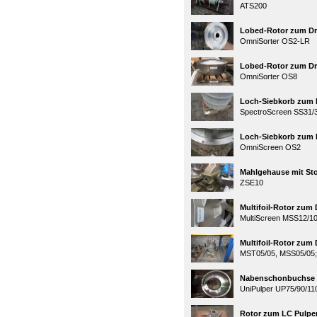
ATS200
Lobed-Rotor zum Dru
OmniSorter OS2-LR
Lobed-Rotor zum Dru
OmniSorter OS8
Loch-Siebkorb zum D
SpectroScreen SS31/
Loch-Siebkorb zum D
OmniScreen OS2
Mahlgehause mit St
ZSE10
Multifoil-Rotor zum 
MultiScreen MSS12/1
Multifoil-Rotor zum 
MST05/05, MSS05/05
Nabenschonbuchse z
UniPulper UP75/90/11
Rotor zum LC Pulpe