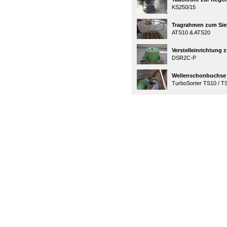
KS250/15
Tragrahmen zum Sie
ATS10 & ATS20
Verstelleinrichtung
DSR2C-P
Wellenschonbuchse 
TurboSorter TS10 / T