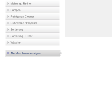
Mahlung / Refiner
Pumpen
Reinigung / Cleaner
Rührwerke / Propeller
Sortierung
Sortierung - C-bar
Wäsche
Alle Maschinen anzeigen