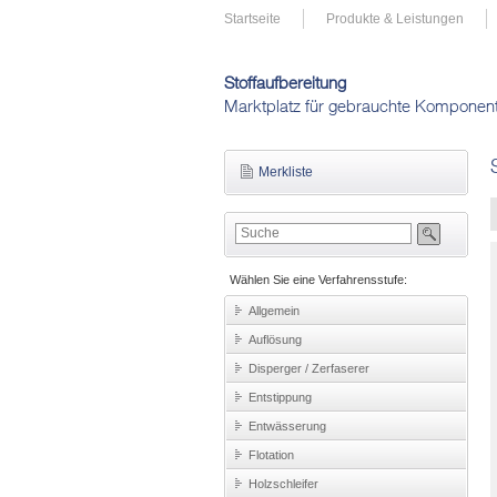
Startseite
Produkte & Leistungen
Stoffaufbereitung
Marktplatz für gebrauchte Komponen
Merkliste
Wählen Sie eine Verfahrensstufe:
Allgemein
Auflösung
Disperger / Zerfaserer
Entstippung
Entwässerung
Flotation
Holzschleifer