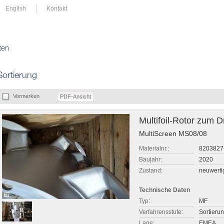
English
Kontakt
ten
Sortierung
Vormerken
PDF-Ansicht
Multifoil-Rotor zum D
MultiScreen MS08/08
Materialnr.:
820382
Baujahr:
2020
Zustand:
neuwerti
Technische Daten
Typ:
MF
Verfahrensstufe:
Sortieru
Lage:
EMEA