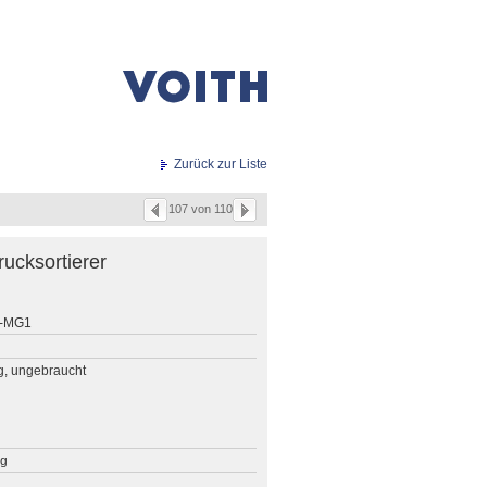
Zurück zur Liste
107 von 110
rucksortierer
7-MG1
g, ungebraucht
ng