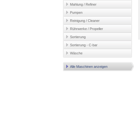
Mahlung / Refiner
Pumpen
Reinigung / Cleaner
Rührwerke / Propeller
Sortierung
Sortierung - C-bar
Wäsche
Alle Maschinen anzeigen