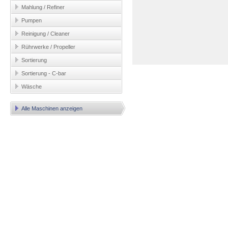
Mahlung / Refiner
Pumpen
Reinigung / Cleaner
Rührwerke / Propeller
Sortierung
Sortierung - C-bar
Wäsche
Alle Maschinen anzeigen