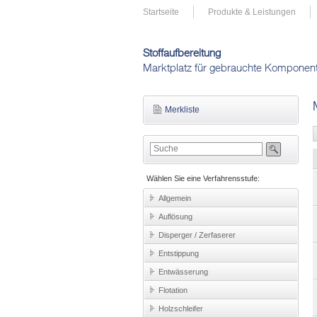
Startseite
Produkte & Leistungen
Stoffaufbereitung
Marktplatz für gebrauchte Komponen
Merkliste
Wählen Sie eine Verfahrensstufe:
Allgemein
Auflösung
Disperger / Zerfaserer
Entstippung
Entwässerung
Flotation
Holzschleifer