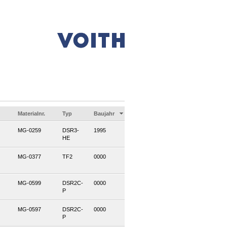
Materialnr.
Typ
Baujahr
MG-0259
DSR3-
1995
HE
MG-0377
TF2
0000
MG-0599
DSR2C-
0000
P
MG-0597
DSR2C-
0000
P