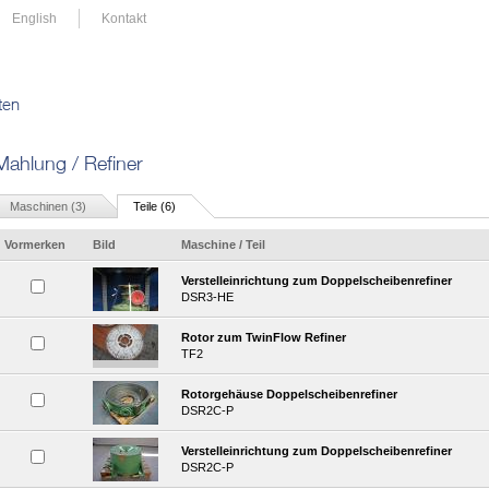
English
Kontakt
ten
Mahlung / Refiner
Maschinen (3)
Teile (6)
Vormerken
Bild
Maschine / Teil
Verstelleinrichtung zum Doppelscheibenrefiner
DSR3-HE
Rotor zum TwinFlow Refiner
TF2
Rotorgehäuse Doppelscheibenrefiner
DSR2C-P
Verstelleinrichtung zum Doppelscheibenrefiner
DSR2C-P