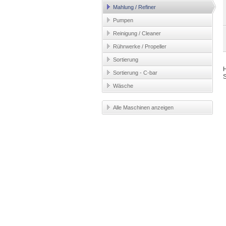
Mahlung / Refiner
Pumpen
Reinigung / Cleaner
Rührwerke / Propeller
Sortierung
Sortierung - C-bar
S
Wäsche
Alle Maschinen anzeigen