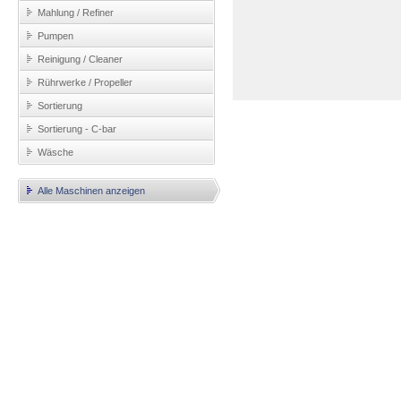
Mahlung / Refiner
Pumpen
Reinigung / Cleaner
Rührwerke / Propeller
Sortierung
Sortierung - C-bar
Wäsche
Alle Maschinen anzeigen